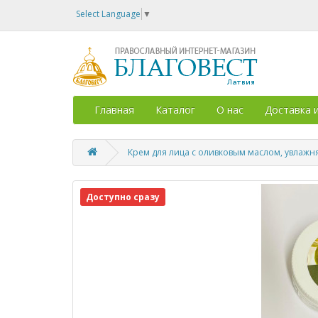
Select Language
▼
Главная
Каталог
О нас
Доставка 
Крем для лица с оливковым маслом, увлажня
Доступно сразу