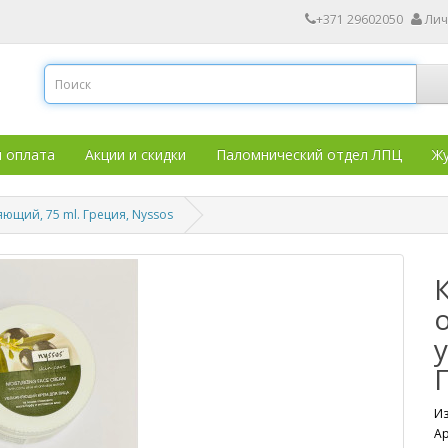
+371 29602050
Лич
и оплата
Акции и скидки
Паломнический отдел ЛПЦ
Жу
ющий, 75 ml. Греция, Nyssos
Из
Ар