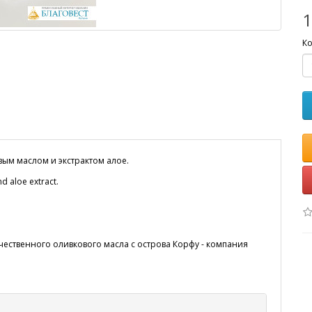
1
Ко
ым маслом и экстрактом алое.
d aloe extract.
чественного оливкового масла с острова Корфу - компания