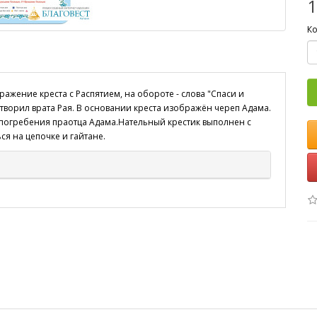
1
Ко
ажение креста с Распятием, на обороте - слова "Спаси и
 отворил врата Рая. В основании креста изображён череп Адама.
е погребения праотца Адама.Нательный крестик выполнен с
я на цепочке и гайтане.