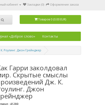
ный кабинет
Закладки (0)
Оформление заказа
Товаров 0 (0.00 EUR)
рнал «Доброе слово»
Контакты
 К. Роулинг. Джон Грейнджер
Как Гарри заколдовал
мир. Скрытые смыслы
произведений Дж. К.
Роулинг. Джон
Грейнджер
тикул :
41289