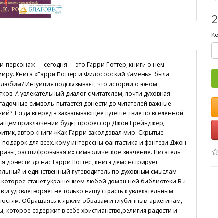
2
Ко
зи-персонаж — сегодня — это Гарри Поттер, книги о нем
иру. Книга «Гарри Поттер и Философский Камень» была
к любим? Интуиция подсказывает, что истории о юном
ов. А увлекательный диалог с читателем, почти духовная
загадочные символы пытается донести до читателей важные
ий? Тогда вперед в захватывающее путешествие по вселенной
жащем приключении будет профессор Джон Грейнджер,
итик, автор книги «Как Гарри заколдовал мир. Скрытые
 подарок для всех, кому интересны фантастика и фэнтези.Джон
разы, расшифровывая их символическое значение. Писатель
я донести до нас Гарри Поттер, книга демонстрирует
кальный и единственный путеводитель по духовным смыслам
е, которое станет украшением любой домашней библиотеки.Вы
в и удовлетворяет не только нашу страсть к увлекательным
ностям. Обращаясь к ярким образам и глубинным архетипам,
, которое содержит в себе христианство,религия радости и