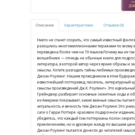
Описание
Характеристики
Отзывов (0)
Никто не станет спорить, что самый известный фэнте
разошлись многомиллионными тиражами по всему м
переведена более чем на 70 языков.Почему мы их та
волшебнике — отнюдь не обычные книги для подростк
литература, в которой автор через яркие образы и 
смыслы. Хотите разгадать тайны любимых произведен
Джоан Роулинг. Нашим проводником в этом будора
известнейший потторевед, писатель, литературный кр
смыслы произведений Дж.К. Роулинг». Это идеальный
Грейнджер разбирает основные сюжетные ходы и об
из Америки показывает, какие важные смыслы пытаетс
актуальность и вечность тем Джоан Роулинг.Это уни
саги о Гарри Поттере. красивое подарочное издани
убедитесь, что каждый том поттерианы полон секрето
приключениям, но и духовную жажду по высшим цен
Джоан Роулинг пытается донести до читателей смыслы