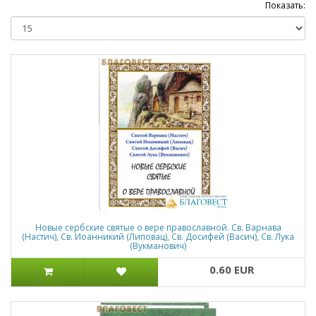
Показать:
Новые сербские святые о вере православной. Св. Варнава
(Настич), Св. Иоанникий (Липовац), Св. Досифей (Васич), Св. Лука
(Вукманович)
0.60 EUR