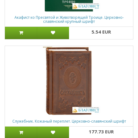
Акафист ко Пресвятой и Животворящей Троице. Церковно-
славянский крупный шрифт
5.54 EUR
Служебник. Кожаный переплет. Церковно-славянский шрифт
177.73 EUR