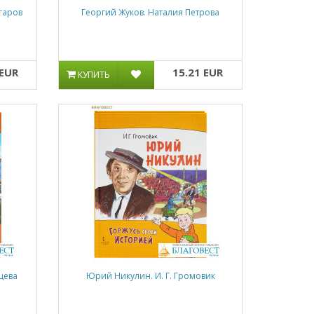
гаров
Георгий Жуков. Наталия Петрова
 EUR
15.21 EUR
КУПИТЬ
цева
Юрий Никулин. И. Г. Громовик