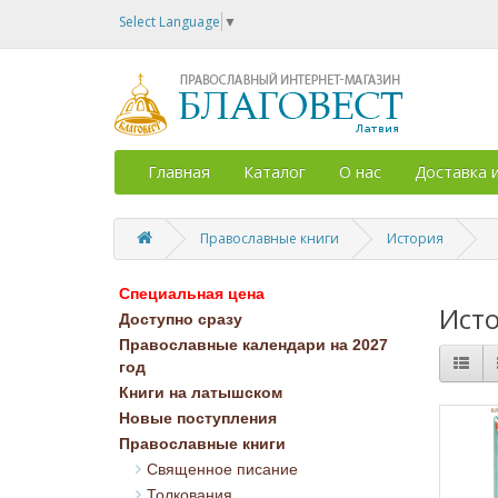
Select Language
▼
Главная
Каталог
О нас
Доставка 
Православные книги
История
Специальная цена
Ист
Доступно сразу
Православные календари на 2027
год
Книги на латышском
Новые поступления
Православные книги
Священное писание
Толкования