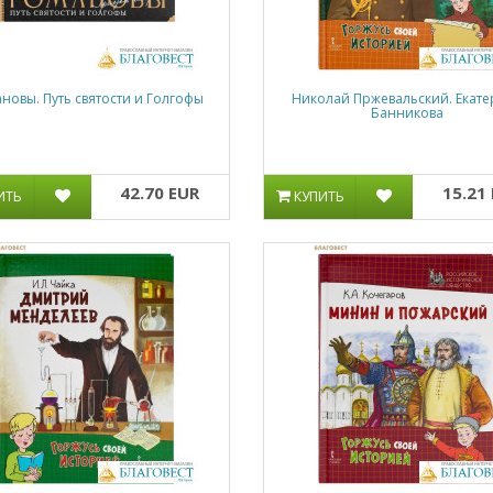
новы. Путь святости и Голгофы
Николай Пржевальский. Екат
Банникова
42.70 EUR
15.21
ИТЬ
КУПИТЬ