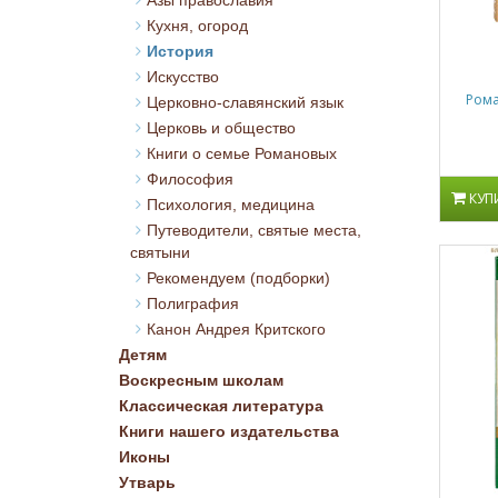
Азы православия
Кухня, огород
История
Искусство
Рома
Церковно-славянский язык
Церковь и общество
Книги о семье Романовых
Философия
КУП
Психология, медицина
Путеводители, святые места,
святыни
Рекомендуем (подборки)
Полиграфия
Канон Андрея Критского
Детям
Воскресным школам
Классическая литература
Книги нашего издательства
Иконы
Утварь