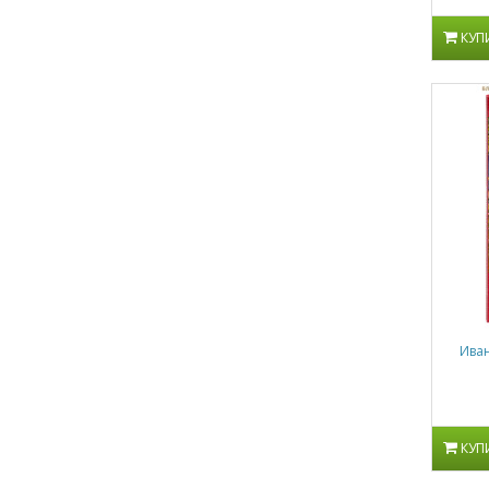
КУП
Иван
КУП