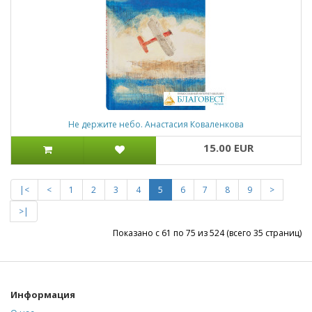
Не держите небо. Анастасия Коваленкова
15.00 EUR
|<
<
1
2
3
4
5
6
7
8
9
>
>|
Показано с 61 по 75 из 524 (всего 35 страниц)
Информация