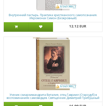
Внутренний пастырь. Практика христианского самопознания.
Иеромонах Симон (Безкровный)
12.12 EUR
Ученик схиархимандрита Виталия, отец Гавриил (Стародуб) в
воспоминаниях самовидцев. Святщенник Димитрий Трибушный
16.99 EUR