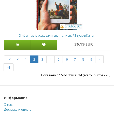
О чём нам рассказали евангелисты? Эдуард Качан
36.19 EUR
|<
<
1
2
3
4
5
6
7
8
9
>
>|
Показано с 16 по 30 из 524 (всего 35 страниц)
Информация
О нас
Доставка и оплата