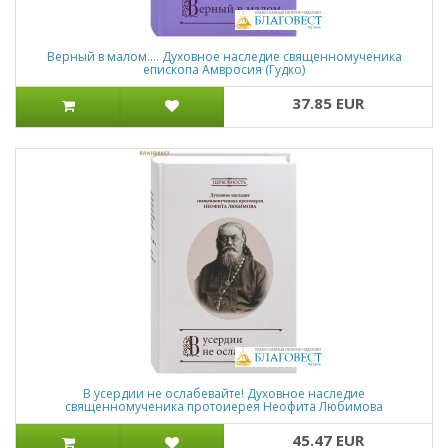
Верный в малом…. Духовное наследие священномученика
епископа Амвросия (Гудко)
37.85 EUR
В усердии не ослабевайте! Духовное наследие
священномученика протоиерея Неофита Любимова
45.47 EUR