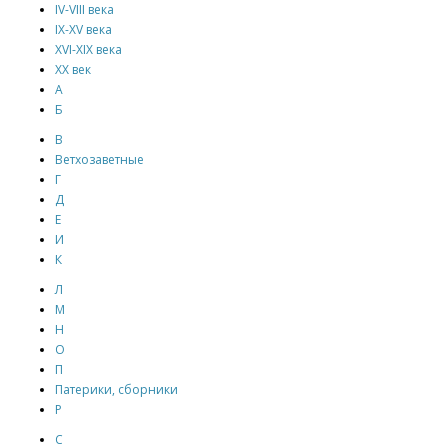
IV-VIII века
IX-XV века
XVI-XIX века
XX век
А
Б
В
Ветхозаветные
Г
Д
Е
И
К
Л
М
Н
О
П
Патерики, сборники
Р
С