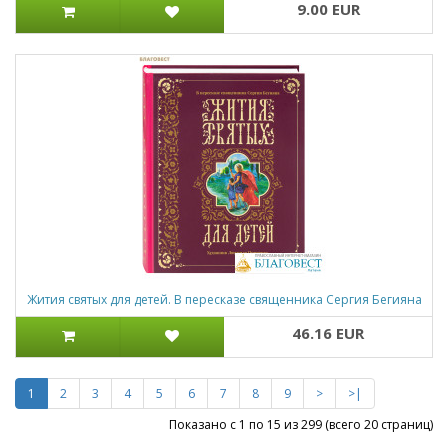
9.00 EUR
Жития святых для детей. В пересказе священника Сергия Бегияна
46.16 EUR
1
2
3
4
5
6
7
8
9
>
>|
Показано с 1 по 15 из 299 (всего 20 страниц)